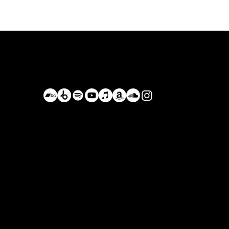
Bastián de Luka
BastianDeLuka@Proton.me
+52 984 105 8055
Conduciendo por los caminos olvidados,
Planeta Tierra, Actualmente México