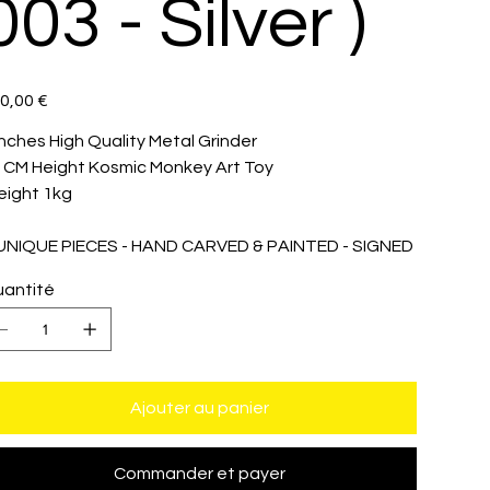
003 - Silver )
0,00 €
inches High Quality Metal Grinder
 CM Height Kosmic Monkey Art Toy
ight 1kg
 UNIQUE PIECES - HAND CARVED & PAINTED - SIGNED
antité
Ajouter au panier
Commander et payer