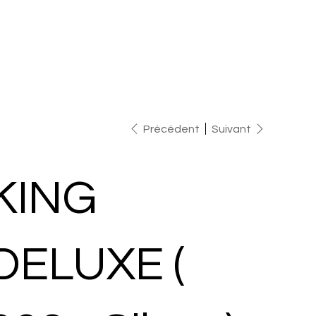
Précédent
Suivant
KING
DELUXE (