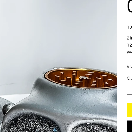
Prix
13
2 
12
We
//
Qu