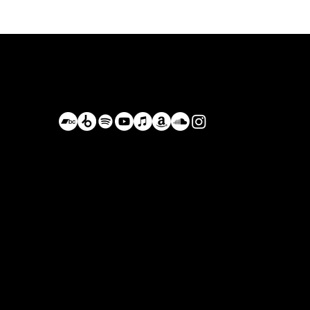
Bastián de Luka
BastianDeLuka@Proton.me
+52 984 105 8055
Conduciendo por los caminos olvidados,
Planeta Tierra, Actualmente México